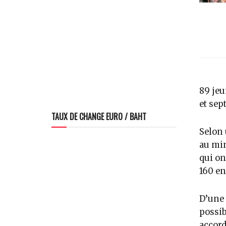
89 jeu
et sep
TAUX DE CHANGE EURO / BAHT
Selon 
au min
qui on
160 en
D’une 
possib
accord