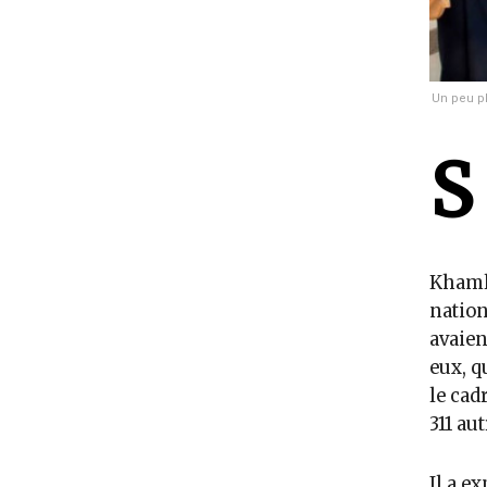
Un peu pl
S
Khamlu
nation
avaien
eux, q
le cad
311 au
Il a e