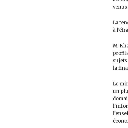
venus 
La ten
à l’ét
M. Kha
profit
sujets
la fin
Le min
un plu
domain
l’info
l’ense
écono