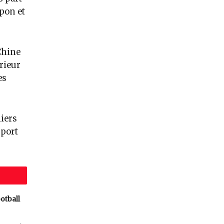
pon et
 Chine
rieur
es
iers
pport
otball