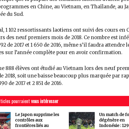
programmes en Chine, au Vietnam, en Thaïlande, au Ja
ée du Sud.
al, 1 102 ressortissants laotiens ont suivi des cours en
rs des neuf premiers mois de 2018. Ce nombre est infé
792 de 2017 et 1 650 de 2016, même s’il faudra attendre l
es sur l’année complète pour en avoir confirmation.
e 888 élèves ont étudié au Vietnam lors des neuf prem
e 2018, soit une baisse beaucoup plus marquée par ra
890 de 2017 et 2 851 de 2016.
ticles pourraient
vous intéresser
Le Japon supprime les
Un match de fo
contrôles aux
dégénère en
frontières liés au
Indonésie : 129