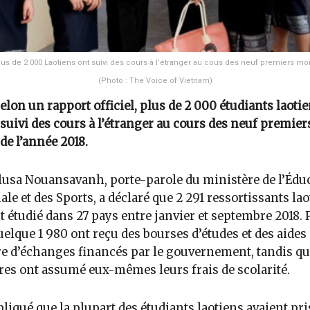
us de 2 000 Laotiens ont suivi des cours à l’étranger au cous des neuf premiers mo
(Photo : The Voice of Vietnam)
elon un rapport officiel, plus de 2 000 étudiants laoti
suivi des cours à l’étranger au cours des neuf premie
de l’année 2018.
sa Nouansavanh, porte-parole du ministère de l’Édu
ale et des Sports, a déclaré que 2 291 ressortissants la
t étudié dans 27 pays entre janvier et septembre 2018.
uelque 1 980 ont reçu des bourses d’études et des aides
re d’échanges financés par le gouvernement, tandis qu
tres ont assumé eux-mêmes leurs frais de scolarité.
xpliqué que la plupart des étudiants laotiens avaient pri