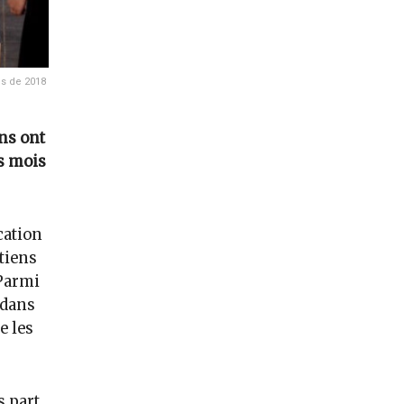
is de 2018
ens ont
rs mois
cation
otiens
 Parmi
 dans
e les
s part