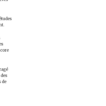
études
nt.
s
es
ncore
uragé
 des
s de