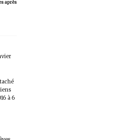
es après
nvier
ttaché
tiens
016 à 6
èves