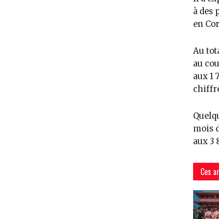
à des 
en Cor
Au tot
au cou
aux 1 
chiffr
Quelqu
mois d
aux 3 
Ces ar