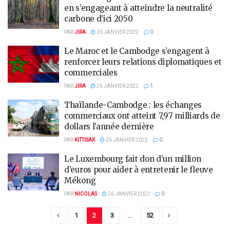
en s’engageant à atteindre la neutralité
carbone d’ici 2050
PAR
JIRA
26 JANVIER 2022
0
Le Maroc et le Cambodge s’engagent à
renforcer leurs relations diplomatiques et
commerciales
PAR
JIRA
26 JANVIER 2022
1
Thaïlande-Cambodge : les échanges
commerciaux ont atteint 7,97 milliards de
dollars l’année dernière
PAR
KITTISAK
26 JANVIER 2022
0
Le Luxembourg fait don d’un million
d’euros pour aider à entretenir le fleuve
Mékong
PAR
NICOLAS
26 JANVIER 2022
0
1
2
3
…
52