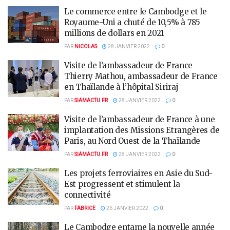
Le commerce entre le Cambodge et le
Royaume-Uni a chuté de 10,5% à 785
millions de dollars en 2021
PAR
NICOLAS
28 JANVIER 2022
0
Visite de l’ambassadeur de France
Thierry Mathou, ambassadeur de France
en Thaïlande à l’hôpital Siriraj
PAR
SIAMACTU.FR
28 JANVIER 2022
0
Visite de l’ambassadeur de France à une
implantation des Missions Etrangères de
Paris, au Nord Ouest de la Thaïlande
PAR
SIAMACTU.FR
28 JANVIER 2022
0
Les projets ferroviaires en Asie du Sud-
Est progressent et stimulent la
connectivité
PAR
FABRICE
26 JANVIER 2022
0
Le Cambodge entame la nouvelle année