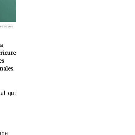
aisse des
la
rieure
es
nales.
al, qui
une