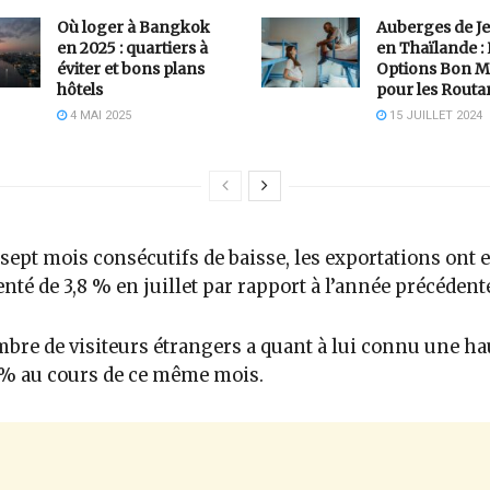
Où loger à Bangkok
Auberges de J
en 2025 : quartiers à
en Thaïlande :
éviter et bons plans
Options Bon M
hôtels
pour les Routa
4 MAI 2025
15 JUILLET 2024
sept mois consécutifs de baisse, les exportations ont e
té de 3,8 % en juillet par rapport à l’année précédent
bre de visiteurs étrangers a quant à lui connu une h
 % au cours de ce même mois.