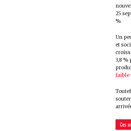
nouvel
25 sep
%.
Un peu
et soc
croiss
3,8 % 
produi
faible
Toutef
souten
arrivé
Ces ar