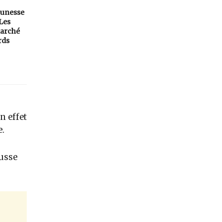
eunesse
 Les
arché
rds
n effet
e.
ausse