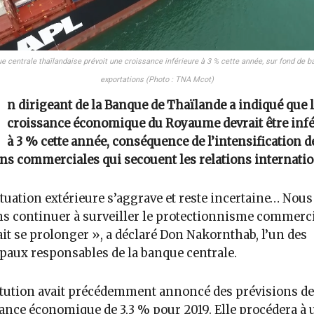
e centrale thaïlandaise prévoit une croissance inférieure à 3 % cette année, sur fond de b
exportations (Photo : TNA Mcot)
n dirigeant de la Banque de Thaïlande a indiqué que 
croissance économique du Royaume devrait être infé
à 3 % cette année, conséquence de l’intensification d
ns commerciales qui secouent les relations internatio
ituation extérieure s’aggrave et reste incertaine… Nous
s continuer à surveiller le protectionnisme commerci
it se prolonger », a déclaré Don Nakornthab, l’un des
paux responsables de la banque centrale.
itution avait précédemment annoncé des prévisions de
ance économique de 3,3 % pour 2019. Elle procédera à 