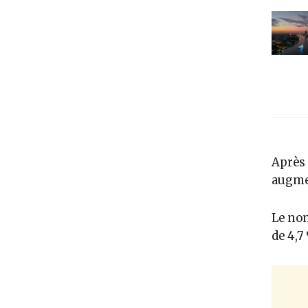
Après 
augmen
Le nom
de 4,7