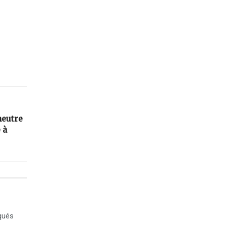
neutre
 à
qués