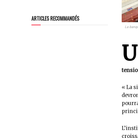
ARTICLES RECOMMANDÉS
La banqu
U
tensio
« La s
devron
pourra
princi
L’inst
croiss