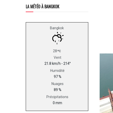
LA MÉTÉO À BANGKOK
Bangkok
28
Vent
21.8 km/h - 214°
Humidité
97 %
Nuages
89 %
Précipitations
0 mm