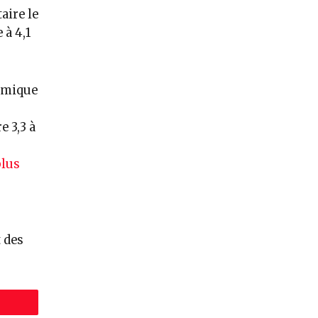
aire le
 à 4,1
nomique
e 3,3 à
lus
t des