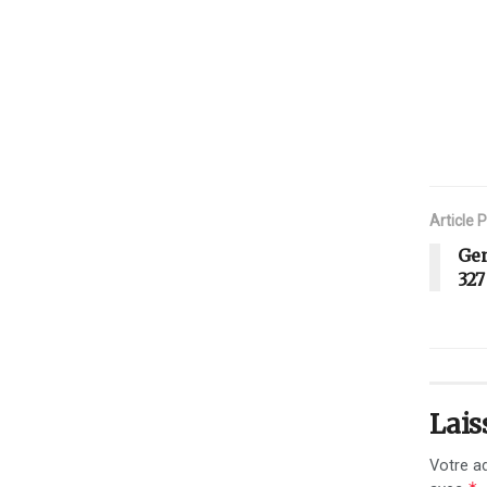
Article 
Ge
327
Lais
Votre ad