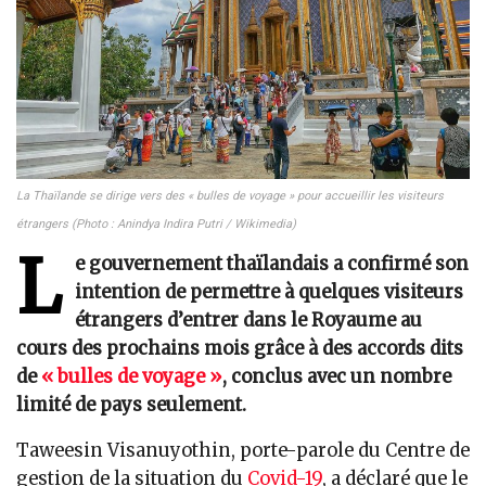
La Thaïlande se dirige vers des « bulles de voyage » pour accueillir les visiteurs
étrangers (Photo : Anindya Indira Putri / Wikimedia)
L
e gouvernement thaïlandais a confirmé son
intention de permettre à quelques visiteurs
étrangers d’entrer dans le Royaume au
cours des prochains mois grâce à des accords dits
de
« bulles de voyage »
, conclus avec un nombre
limité de pays seulement.
Taweesin Visanuyothin, porte-parole du Centre de
gestion de la situation du
Covid-19
, a déclaré que le