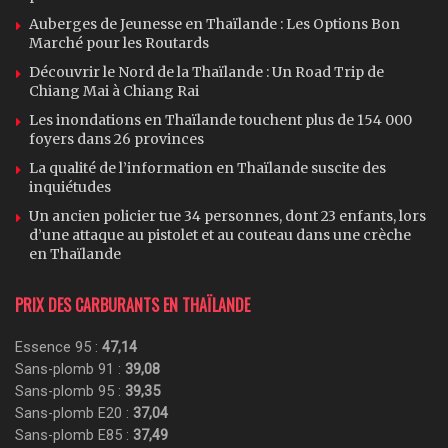
Auberges de Jeunesse en Thaïlande : Les Options Bon
Marché pour les Routards
Découvrir le Nord de la Thaïlande : Un Road Trip de
Chiang Mai à Chiang Rai
Les inondations en Thaïlande touchent plus de 154 000
foyers dans 26 provinces
La qualité de l’information en Thaïlande suscite des
inquiétudes
Un ancien policier tue 34 personnes, dont 23 enfants, lors
d’une attaque au pistolet et au couteau dans une crèche
en Thaïlande
PRIX DES CARBURANTS EN THAÏLANDE
Essence 95 :
47,14
Sans-plomb 91 :
39,08
Sans-plomb 95 :
39,35
Sans-plomb E20 :
37,04
Sans-plomb E85 :
37,49