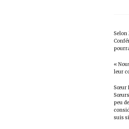
Selon 
Confér
pourra
« Nous
leur c
Sœur B
Sœurs 
peu de
consi
suis si