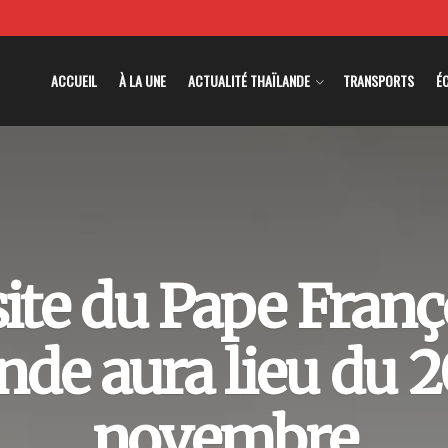
ACCUEIL
À LA UNE
ACTUALITÉ THAÏLANDE
TRANSPORTS
É
site du Pape Franç
nde aura lieu du 2
novembre