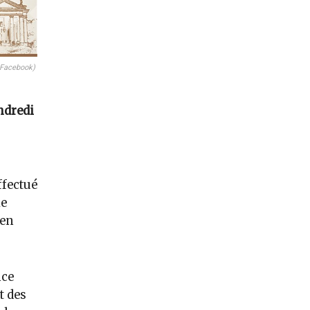
 Facebook)
ndredi
ffectué
le
 en
nce
t des