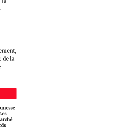
 la
»
ement,
 de la
e
eunesse
 Les
arché
rds