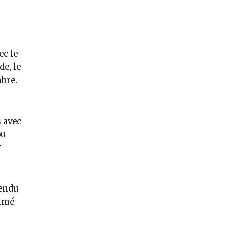
ec le
e, le
mbre.
s avec
ou
r
rendu
timé