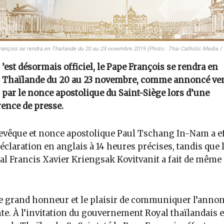
rançois se rendra en Thaïlande du 20 au 23 novembre 2019 (Photo : Thai Catholic Media /
’est désormais officiel, le Pape François se rendra en
Thaïlande du 20 au 23 novembre, comme annoncé ve
par le nonce apostolique du Saint-Siège lors d’une
ence de presse.
evêque et nonce apostolique Paul Tschang In-Nam a e
déclaration en anglais à 14 heures précises, tandis que 
al Francis Xavier Kriengsak Kovitvanit a fait de même
 le grand honneur et le plaisir de communiquer l’anno
te. À l’invitation du gouvernement Royal thaïlandais e