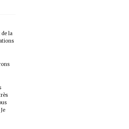
de la
ations
rons
s
très
ous
Je