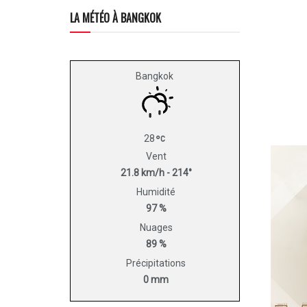
LA MÉTÉO À BANGKOK
Bangkok
28
Vent
21.8 km/h - 214°
Humidité
97 %
Nuages
89 %
Précipitations
0 mm