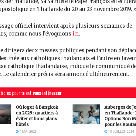
s de Thaïlande, Sa Sainteté le Pape François effectuera
 apostolique en Thaïlande du 20 au 23 novembre 2019. 
sage officiel intervient après plusieurs semaines de
rs, comme nous l’évoquions
ici
.
e dirigera deux messes publiques pendant son déplac
destinée aux catholiques thaïlandais et l’autre en faveur
se catholique thaïlandaise, indique le communiqué d
. Le calendrier précis sera annoncé ultérieurement.
ticles pourraient
vous intéresser
Où loger à Bangkok
Auberges de J
en 2025 : quartiers à
en Thaïlande :
éviter et bons plans
Options Bon M
hôtels
pour les Routa
4 MAI 2025
15 JUILLET 2024