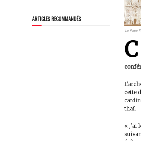
ARTICLES RECOMMANDÉS
Le Pape F
C
confér
L’arch
cette 
cardin
thaï.
« J’ai
suivan