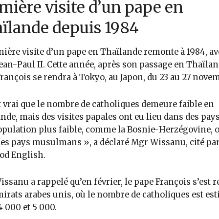
mière visite d’un pape en
ïlande depuis 1984
nière visite d’un pape en Thaïlande remonte à 1984, av
ean-Paul II. Cette année, après son passage en Thaïland
rançois se rendra à Tokyo, au Japon, du 23 au 27 nove
st vrai que le nombre de catholiques demeure faible en
nde, mais des visites papales ont eu lieu dans des pay
pulation plus faible, comme la Bosnie-Herzégovine, 
es pays musulmans », a déclaré Mgr Wissanu, cité pa
od English.
ssanu a rappelé qu’en février, le pape François s’est 
irats arabes unis, où le nombre de catholiques est es
4 000 et 5 000.