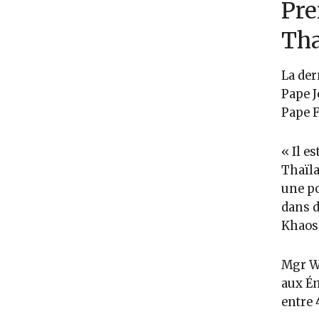
Pre
Tha
La der
Pape J
Pape F
« Il e
Thaïla
une po
dans d
Khaos
Mgr Wi
aux Ém
entre 