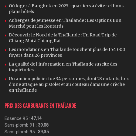
Où loger à Bangkok en 2025 : quartiers à éviter et bons
plans hôtels
Auberges de Jeunesse en Thaïlande : Les Options Bon
Marché pour les Routards
Découvrir le Nord de la Thaïlande : Un Road Trip de
Chiang Mai à Chiang Rai
Les inondations en Thaïlande touchent plus de 154 000
foyers dans 26 provinces
La qualité de l’information en Thaïlande suscite des
inquiétudes
Un ancien policier tue 34 personnes, dont 23 enfants, lors
d’une attaque au pistolet et au couteau dans une crèche
en Thaïlande
PRIX DES CARBURANTS EN THAÏLANDE
Essence 95 :
47,14
Sans-plomb 91 :
39,08
Sans-plomb 95 :
39,35