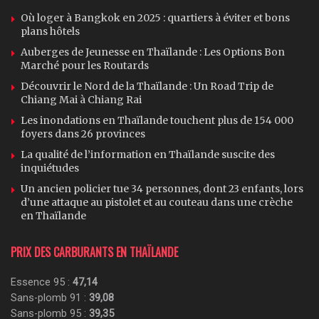
Où loger à Bangkok en 2025 : quartiers à éviter et bons
plans hôtels
Auberges de Jeunesse en Thaïlande : Les Options Bon
Marché pour les Routards
Découvrir le Nord de la Thaïlande : Un Road Trip de
Chiang Mai à Chiang Rai
Les inondations en Thaïlande touchent plus de 154 000
foyers dans 26 provinces
La qualité de l’information en Thaïlande suscite des
inquiétudes
Un ancien policier tue 34 personnes, dont 23 enfants, lors
d’une attaque au pistolet et au couteau dans une crèche
en Thaïlande
PRIX DES CARBURANTS EN THAÏLANDE
Essence 95 :
47,14
Sans-plomb 91 :
39,08
Sans-plomb 95 :
39,35