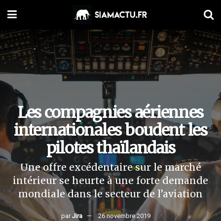
Les compagnies aériennes
internationales boudent les
pilotes thaïlandais
Une offre excédentaire sur le marché
intérieur se heurte à une forte demande
mondiale dans le secteur de l’aviation
par
Jira
26 novembre 2019