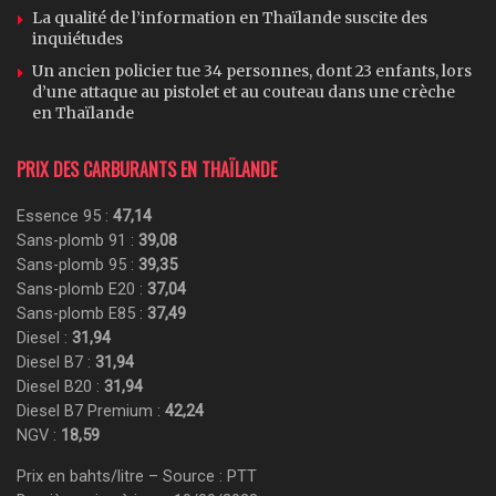
La qualité de l’information en Thaïlande suscite des
inquiétudes
Un ancien policier tue 34 personnes, dont 23 enfants, lors
d’une attaque au pistolet et au couteau dans une crèche
en Thaïlande
PRIX DES CARBURANTS EN THAÏLANDE
Essence 95 :
47,14
Sans-plomb 91 :
39,08
Sans-plomb 95 :
39,35
Sans-plomb E20 :
37,04
Sans-plomb E85 :
37,49
Diesel :
31,94
Diesel B7 :
31,94
Diesel B20 :
31,94
Diesel B7 Premium :
42,24
NGV :
18,59
Prix en bahts/litre – Source : PTT