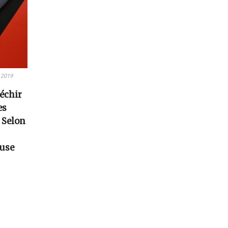
 2019
léchir
es
 Selon
ause