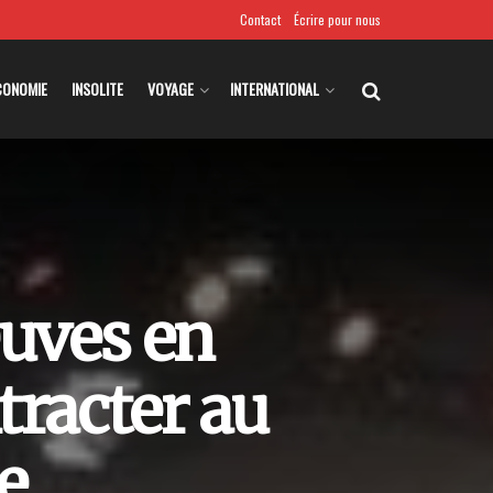
Contact
Écrire pour nous
CONOMIE
INSOLITE
VOYAGE
INTERNATIONAL
euves en
tracter au
e