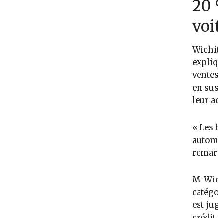
20 
voi
Wichit
expliq
ventes
en sus
leur a
« Les 
automo
remar
M. Wic
catégo
est ju
crédit.