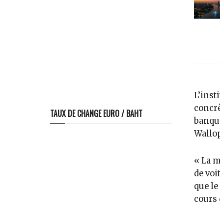
L’inst
concrè
TAUX DE CHANGE EURO / BAHT
banque
Wallop
« La m
de voi
que le
cours 