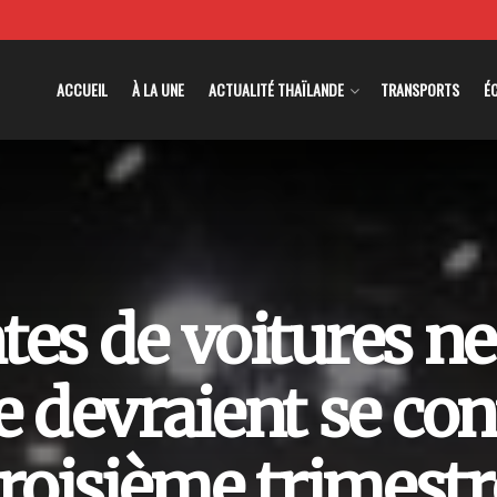
ACCUEIL
À LA UNE
ACTUALITÉ THAÏLANDE
TRANSPORTS
É
tes de voitures n
 devraient se con
troisième trimestr