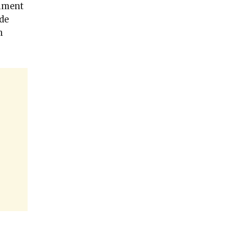
mment
 de
n