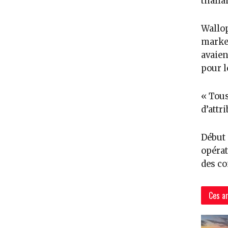
thaïla
Wallop
market
avaien
pour l
« Tous
d’attri
Début 
opérat
des co
Ces ar