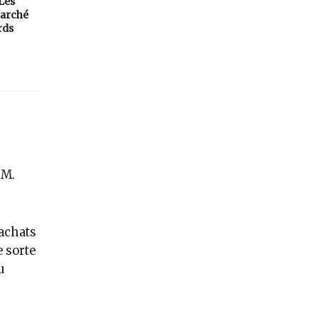
 Les
arché
rds
 M.
 achats
e sorte
u