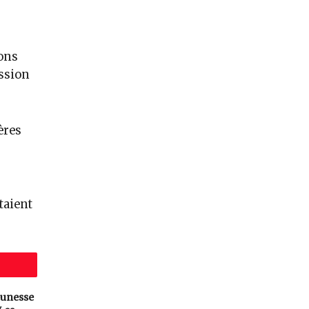
ons
ession
ères
taient
eunesse