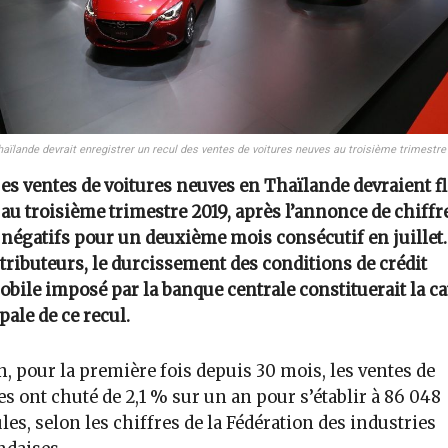
haïlande devrait enregistrer un recul des ventes de voitures neuves au troisième trimestre
es ventes de voitures neuves en Thaïlande devraient f
au troisième trimestre 2019, après l’annonce de chiffr
négatifs pour un deuxième mois consécutif en juillet.
stributeurs, le durcissement des conditions de crédit
bile imposé par la banque centrale constituerait la c
pale de ce recul.
n, pour la première fois depuis 30 mois, les ventes de
es ont chuté de 2,1 % sur un an pour s’établir à 86 048
les, selon les chiffres de la Fédération des industries