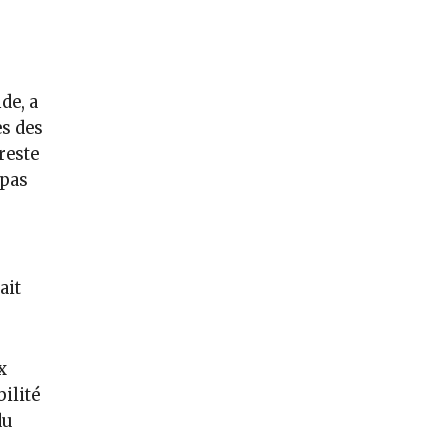
de, a
s des
reste
 pas
ait
x
ilité
du