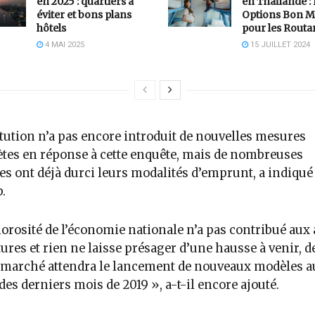
en 2025 : quartiers à
en Thaïlande :
éviter et bons plans
Options Bon M
hôtels
pour les Routa
4 MAI 2025
15 JUILLET 2024
itution n’a pas encore introduit de nouvelles mesures
tes en réponse à cette enquête, mais de nombreuses
s ont déjà durci leurs modalités d’emprunt, a indiqué
.
orosité de l’économie nationale n’a pas contribué aux
tures et rien ne laisse présager d’une hausse à venir, d
 marché attendra le lancement de nouveaux modèles a
des derniers mois de 2019 », a-t-il encore ajouté.