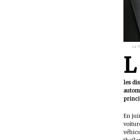
La T
L
les di
automo
princi
En jui
voitur
véhicu