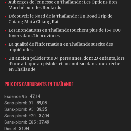
Auberges de Jeunesse en Thaïlande : Les Options Bon
Marché pour les Routards
Découvrir le Nord de la Thaïlande : Un Road Trip de
Chiang Mai à Chiang Rai
Les inondations en Thaïlande touchent plus de 154 000
foyers dans 26 provinces
La qualité de l’information en Thaïlande suscite des
inquiétudes
Un ancien policier tue 34 personnes, dont 23 enfants, lors
d’une attaque au pistolet et au couteau dans une crèche
en Thaïlande
PRIX DES CARBURANTS EN THAÏLANDE
Essence 95 :
47,14
Sans-plomb 91 :
39,08
Sans-plomb 95 :
39,35
Sans-plomb E20 :
37,04
Sans-plomb E85 :
37,49
Diesel :
31,94