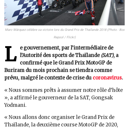
Marc Márquez célèbre sa victoire lors du Grand Prix de Thaïlande 2018 (Photo : Box
Repsol / Flickr)
L
e gouvernement, par l’intermédiaire de
l’Autorité des sports de Thaïlande
(SAT)
, a
confirmé que le Grand Prix MotoGP de
Buriram du mois prochain se tiendra comme
prévu, malgré le contexte de crise du
coronavirus
.
« Nous sommes prêts à assumer notre rôle d’hôte
», a affirmé le gouverneur de la SAT, Gongsak
Yodmani.
« Nous allons donc organiser le Grand Prix de
Thaïlande, la deuxième course MotoGP de 2020,