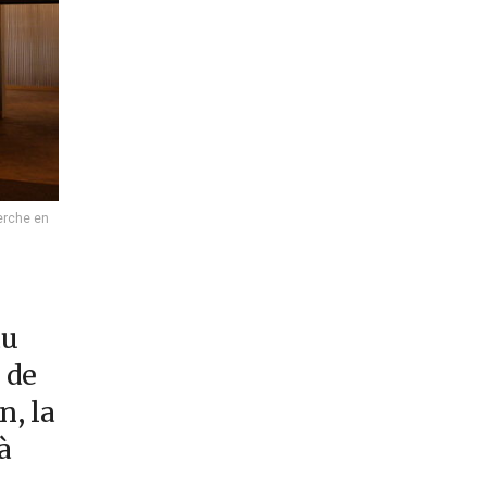
herche en
au
 de
n, la
à