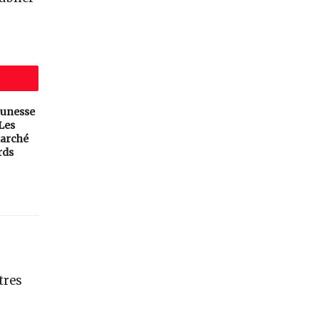
eunesse
 Les
arché
rds
tres