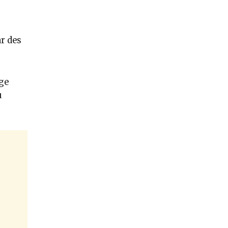
ar des
ge
u