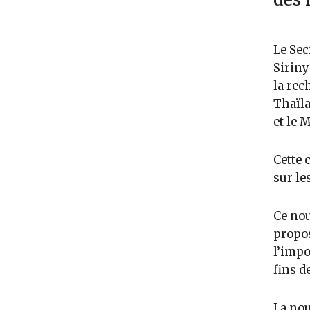
Le Sec
Siriny
la rec
Thaïla
et le 
Cette 
sur le
Ce nou
propos
l’impo
fins d
La nou