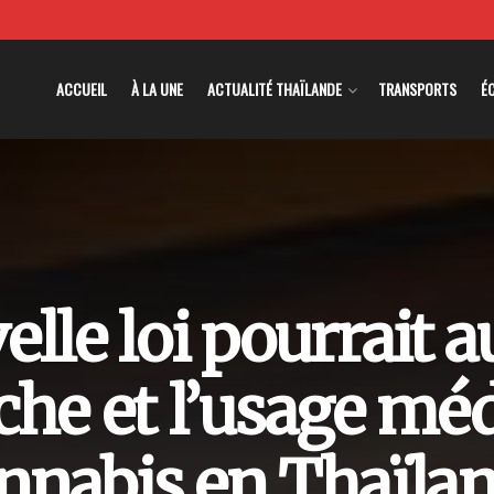
ACCUEIL
À LA UNE
ACTUALITÉ THAÏLANDE
TRANSPORTS
É
lle loi pourrait au
che et l’usage méd
nnabis en Thaïla