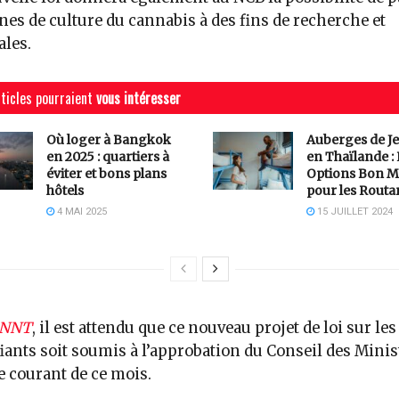
nes de culture du cannabis à des fins de recherche et
les.
ticles pourraient
vous intéresser
Où loger à Bangkok
Auberges de J
en 2025 : quartiers à
en Thaïlande :
éviter et bons plans
Options Bon M
hôtels
pour les Routa
4 MAI 2025
15 JUILLET 2024
NNT
, il est attendu que ce nouveau projet de loi sur les
iants soit soumis à l’approbation du Conseil des Minis
e courant de ce mois.