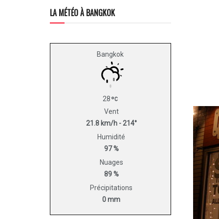
LA MÉTÉO À BANGKOK
Bangkok
28
Vent
21.8 km/h - 214°
Humidité
97 %
Nuages
89 %
Précipitations
0 mm