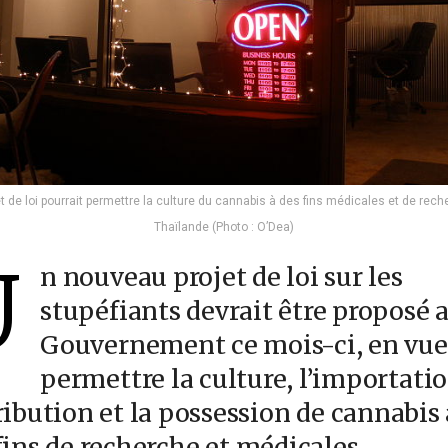
t de loi pourrait permettre la culture du cannabis à des fins médicales et de rec
Thaïlande (Photo : O’Dea)
U
n nouveau projet de loi sur les
stupéfiants devrait être proposé 
Gouvernement ce mois-ci, en vue
permettre la culture, l’importatio
ribution et la possession de cannabis 
fins de recherche et médicales.