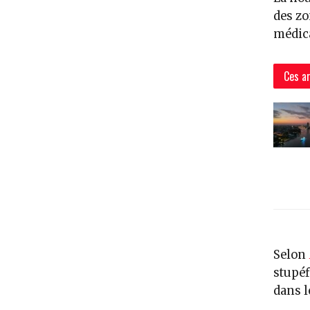
des zo
médica
Ces ar
Selon
stupéf
dans l