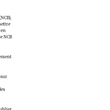
(NCB),
mettre
 en
 le NCB
lement
 sur
des
ublier