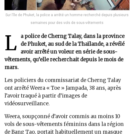
Sur l’île de Phuket, la police a arrêté un homme recherché depuis plusieurs
semaines pour des vols de sous-vêtements
L
a police de Cherng Talay, dans la province
de Phuket, au sud de la Thaïlande, a révélé
avoir arrêté un voleur en série de sous-
vêtements, qu’elle recherchait depuis le mois de
mars.
Les policiers du commissariat de Cherng Talay
ont arrêté Weera « Toe » Jampada, 38 ans, après
l’avoir traqué à partir d’images de
vidéosurveillance.
Weera, soupçonné d’avoir commis au moins 10
vols de sous-vêtements féminins dans la région
de Bang Tao, portait habituellement un masque