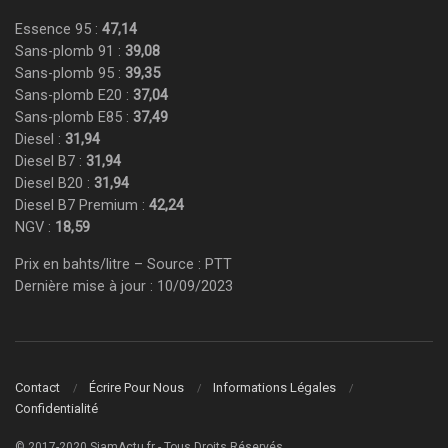
Essence 95 :
47,14
Sans-plomb 91 :
39,08
Sans-plomb 95 :
39,35
Sans-plomb E20 :
37,04
Sans-plomb E85 :
37,49
Diesel :
31,94
Diesel B7 :
31,94
Diesel B20 :
31,94
Diesel B7 Premium :
42,24
NGV :
18,59
Prix en bahts/litre – Source : PTT
Dernière mise à jour : 10/09/2023
Contact
Écrire Pour Nous
Informations Légales
Confidentialité
© 2017-2020 SiamActu.fr - Tous Droits Réservés.