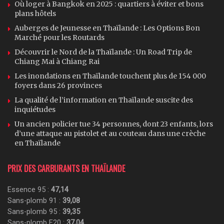
Où loger à Bangkok en 2025 : quartiers à éviter et bons
plans hôtels
Auberges de Jeunesse en Thaïlande : Les Options Bon
Marché pour les Routards
Découvrir le Nord de la Thaïlande : Un Road Trip de
Chiang Mai à Chiang Rai
Les inondations en Thaïlande touchent plus de 154 000
foyers dans 26 provinces
La qualité de l’information en Thaïlande suscite des
inquiétudes
Un ancien policier tue 34 personnes, dont 23 enfants, lors
d’une attaque au pistolet et au couteau dans une crèche
en Thaïlande
PRIX DES CARBURANTS EN THAÏLANDE
Essence 95 :
47,14
Sans-plomb 91 :
39,08
Sans-plomb 95 :
39,35
Sans-plomb E20 :
37,04