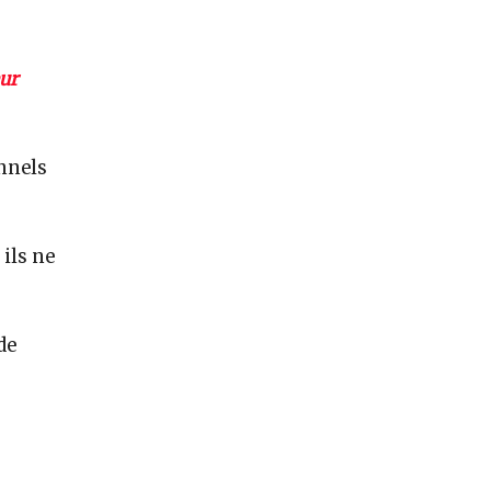
ur
nnels
 ils ne
de