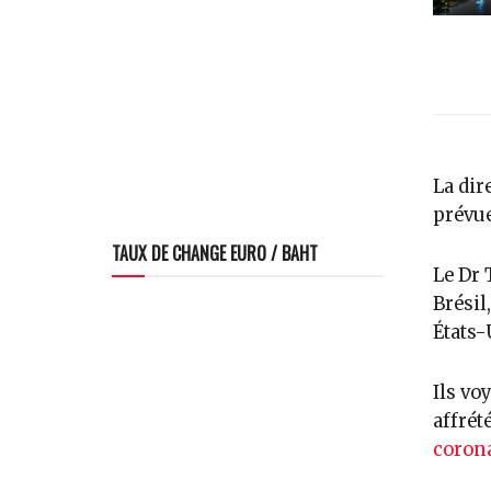
La dir
prévue
TAUX DE CHANGE EURO / BAHT
Le Dr 
Brésil
États-
Ils v
affrét
corona