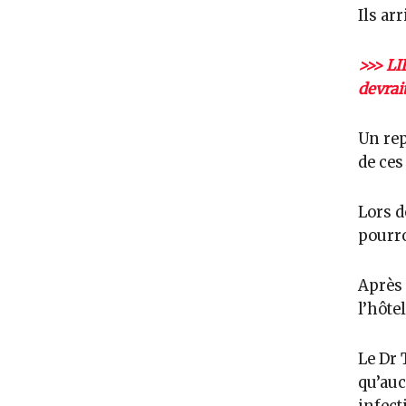
Ils ar
>>> LI
devrai
Un rep
de ces
Lors d
pourro
Après 
l’hôtel
Le Dr 
qu’auc