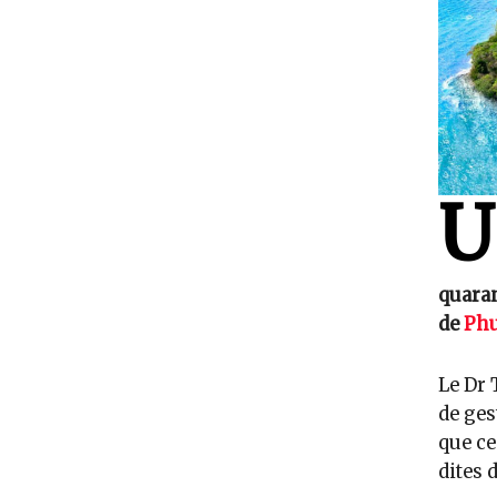
U
quaran
de
Phu
Le Dr 
de ges
que ce
dites 