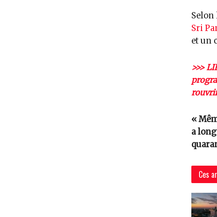
Selon 
Sri P
et un 
>>> LI
progra
rouvri
« Même
a lon
quara
Ces ar