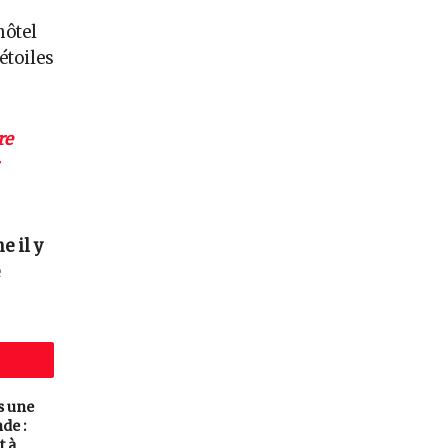
hôtel
étoiles
re
 il y
s une
de :
t à