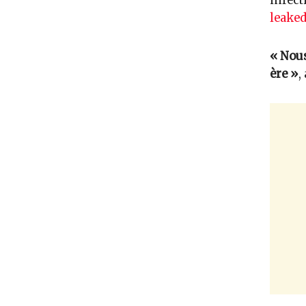
infect
leake
« Nous
ère »
,