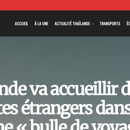
ACCUEIL
À LA UNE
ACTUALITÉ THAÏLANDE
TRANSPORTS
É
nde va accueillir d
tes étrangers dans
ne « bulle de voya