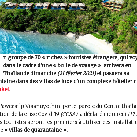
n groupe de 70 « riches » touristes étrangers, qui v
dans le cadre d’une « bulle de voyage », arrivera en
Thaïlande dimanche
(21 février 2021)
et passera sa
taine dans des villas de luxe d’un complexe hôtelier 
ket
.
Taweesilp Visanuyothin, porte-parole du Centre thaïl
tion de la crise Covid-19
(CCSA)
, a déclaré mercredi
(17 
s touristes seront les premiers à utiliser ces installati
de
« villas de quarantaine »
.