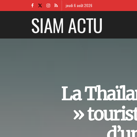
jeudi 6 août 2026
SIAM ACTU
La Thaïla
» touris
d’u