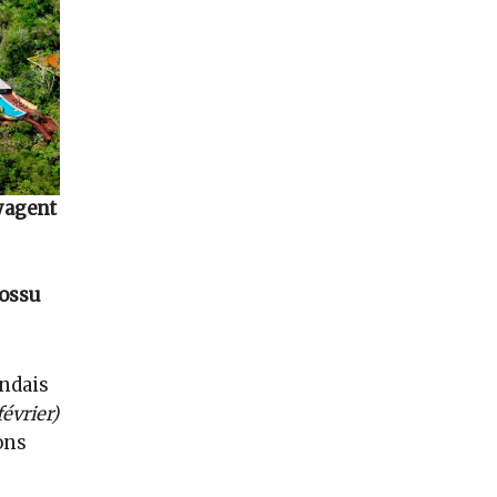
oyagent
cossu
andais
février)
ons