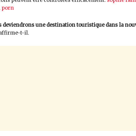
ions peuvent être contrôlées efficacement.
sophie rain
d porn
 deviendrons une destination touristique dans la nou
 affirme-t-il.