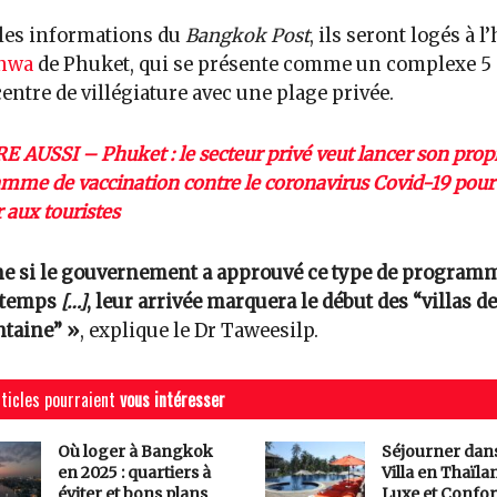
les informations du
Bangkok Post
, ils seront logés à l’
anwa
de Phuket, qui se présente comme un complexe 5 
centre de villégiature avec une plage privée.
RE AUSSI – Phuket : le secteur privé veut lancer son prop
mme de vaccination contre le coronavirus Covid-19 pour
r aux touristes
 si le gouvernement a approuvé ce type de programme
gtemps
[…]
, leur arrivée marquera le début des “villas de
ntaine” »
, explique le Dr Taweesilp.
ticles pourraient
vous intéresser
Où loger à Bangkok
Séjourner dan
en 2025 : quartiers à
Villa en Thaïlan
éviter et bons plans
Luxe et Confor