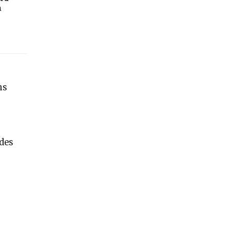
n
ns
 des