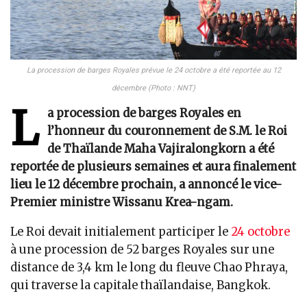
La procession de barges Royales prévue le 24 octobre a été reportée au 12
décembre (Photo : NNT)
L
a procession de barges Royales en
l’honneur du couronnement de S.M. le Roi
de Thaïlande Maha Vajiralongkorn a été
reportée de plusieurs semaines et aura finalement
lieu le 12 décembre prochain, a annoncé le vice-
Premier ministre Wissanu Krea-ngam.
Le Roi devait initialement participer le
24 octobre
à une procession de 52 barges Royales sur une
distance de 3,4 km le long du fleuve Chao Phraya,
qui traverse la capitale thaïlandaise, Bangkok.