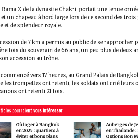
, Rama X de la dynastie Chakri, portait une tenue orné
 et un chapeau à bord large lors de ce second des trois
te et de splendeur royale.
cession de 7 km a permis au public de se rapprocher p
re fois du souverain de 66 ans, un peu plus de deux a
son accession au trône.
 commencé vers 17 heures, au Grand Palais de Bangko
e les trompettes ont retenti, les soldats ont crié leurs 
 canons ont retenti 21 fois.
ticles pourraient
vous intéresser
Où loger à Bangkok
Auberges de J
en 2025 : quartiers à
en Thaïlande :
éviter et bons plans
Options Bon M