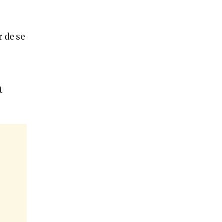
 de se
t