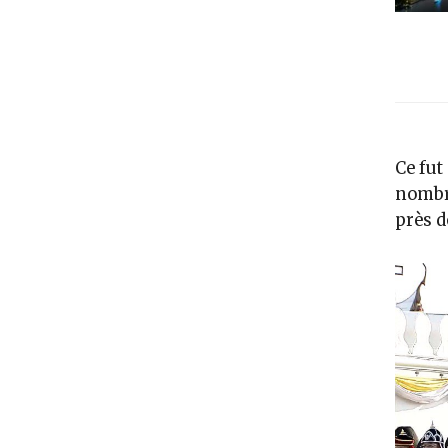
Ce fut
nombre
près d