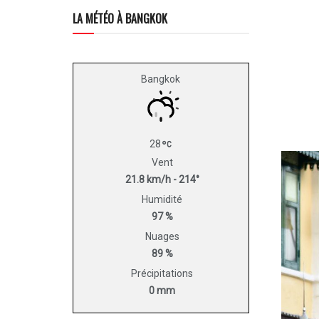
LA MÉTÉO À BANGKOK
Bangkok
28
Vent
21.8 km/h - 214°
Humidité
97 %
Nuages
89 %
Précipitations
0 mm