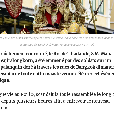
de Thaïlande Maha Vajiralongkorn sourit à la foule venue assister à sa procession, dans le 
historique de Bangkok (Photo : @PichayadaCNA / Twitter)
raîchement couronné, le Roi de Thaïlande, S.M. Maha
Vajiralongkorn, a été emmené par des soldats sur un
palanquin doré à travers les rues de Bangkok dimanc
evant une foule enthousiaste venue célébrer cet évén
ique.
ue vie au Roi ! », scandait la foule rassemblée le long 
 depuis plusieurs heures afin d’entrevoir le nouveau
que.