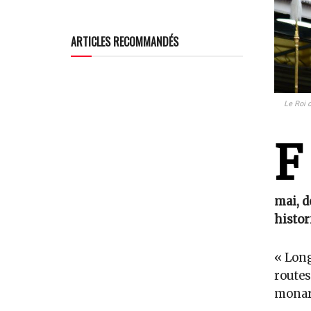
ARTICLES RECOMMANDÉS
Le Roi 
F
mai, d
histor
« Long
routes
monar