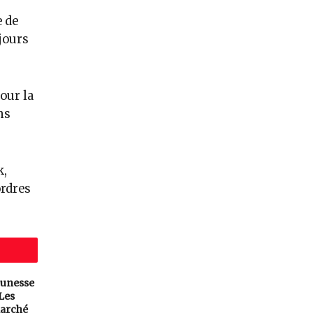
e de
 jours
our la
ns
k,
ordres
eunesse
 Les
arché