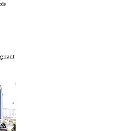
rds
ignant