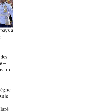
 pays a
e
 des
e –
ous un
 règne
 suis
claré