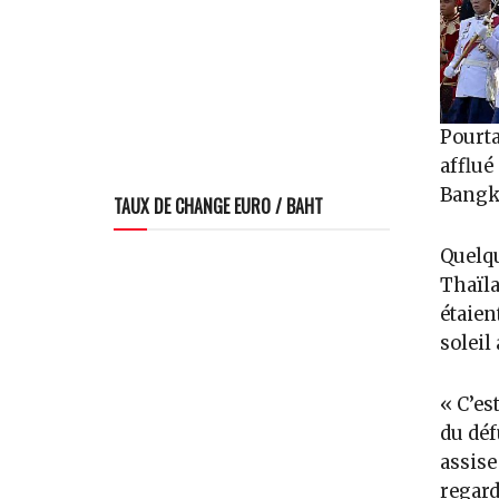
Pourta
afflué
Bangko
TAUX DE CHANGE EURO / BAHT
Quelqu
Thaïla
étaien
soleil 
« C’es
du déf
assise
regard