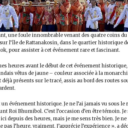
nt, une foule innombrable venant des quatre coins du
 sur l’île de Rattanakosin, dans le quartier historique d
k, pour assister à cet événement rare et fascinant.
es heures avant le début de cet événement historique,
ndais vêtus de jaune – couleur associée à la monarchi
t déjà présents sur le tracé, assis au bord des routes s
ardent.
t un événement historique. Je ne l’ai jamais vu sous le
unt Roi Bhumibol. C’est l’occasion d’en être témoin. Je
 ici depuis des heures, mais je me sens très bien. Je ne
e pas l’heure, vraiment. J’apprécie l’expérience », a dé