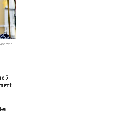
quartier
he 5
ement
des