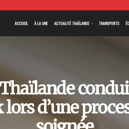
ACCUEIL
À LA UNE
ACTUALITÉ THAÏLANDE
TRANSPORTS
É
 Thaïlande conduit
lors d’une proces
soignée