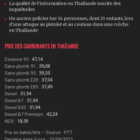
La qualité de l’information en Thaïlande suscite des
inquiétudes
Un ancien policier tue 34 personnes, dont 23 enfants, lors
d’une attaque au pistolet et au couteau dans une crèche
en Thaïlande
PRIX DES CARBURANTS EN THAÏLANDE
Essence 95 :
47,14
Sans-plomb 91 :
39,08
Sans-plomb 95 :
39,35
Sans-plomb E20 :
37,04
Sans-plomb E85 :
37,49
Diesel :
31,94
Diesel B7 :
31,94
Diesel B20 :
31,94
Diesel B7 Premium :
42,24
NGV :
18,59
Prix en bahts/litre – Source : PTT
Dernière mise à jour : 10/09/2023