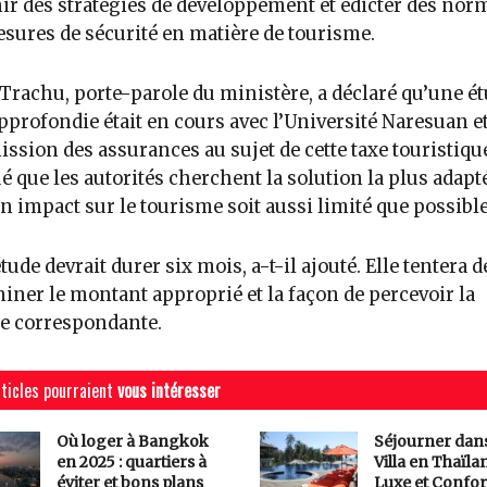
nir des stratégies de développement et édicter des nor
sures de sécurité en matière de tourisme.
Trachu, porte-parole du ministère, a déclaré qu’une é
pprofondie était en cours avec l’Université Naresuan et
sion des assurances au sujet de cette taxe touristique.
é que les autorités cherchent la solution la plus adapt
n impact sur le tourisme soit aussi limité que possible
étude devrait durer six mois, a-t-il ajouté. Elle tentera d
iner le montant approprié et la façon de percevoir la
 correspondante.
ticles pourraient
vous intéresser
Où loger à Bangkok
Séjourner dan
en 2025 : quartiers à
Villa en Thaïlan
éviter et bons plans
Luxe et Confor