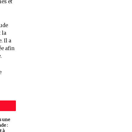
mes et
tude
 la
 Il a
ée afin
.
e
s une
de :
t à