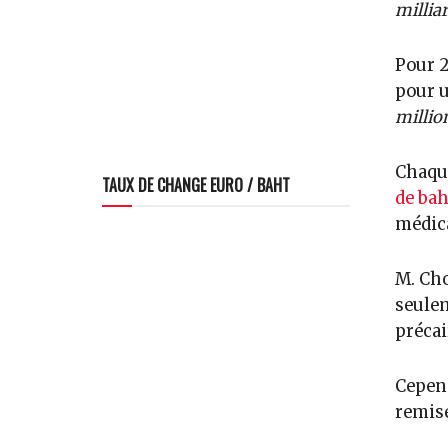
milliar
Pour 2
pour u
millio
Chaqu
TAUX DE CHANGE EURO / BAHT
de bah
médic
M. Cho
seulem
précai
Cepend
remise