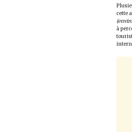
Plusie
cette 
(envir
à perc
touris
intern