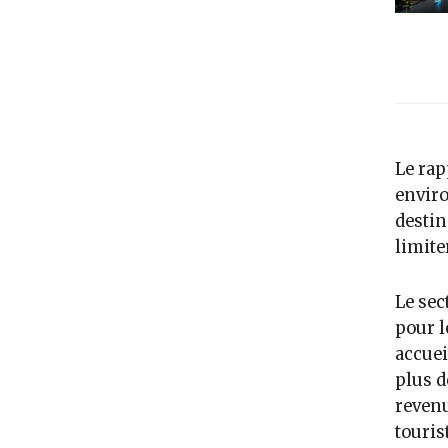
Le rap
enviro
destin
limite
Le sec
pour l
accuei
plus d
revenu
touris