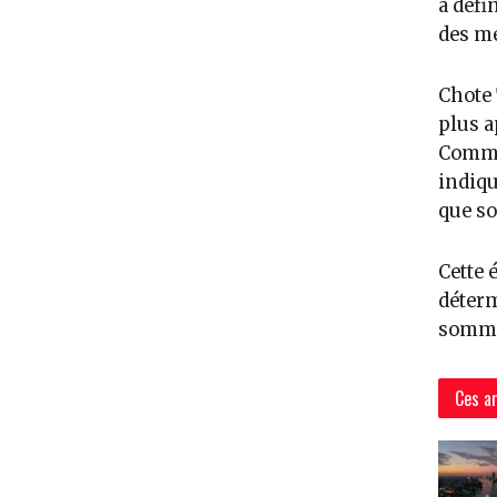
à défi
des me
Chote 
plus a
Commis
indiqu
que so
Cette 
déterm
somme
Ces ar