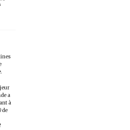
n
aines
e
.
jeur
nde a
ant à
)
de
2