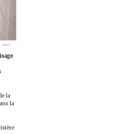
 : NNT)
visage
s
de la
ans la
istère