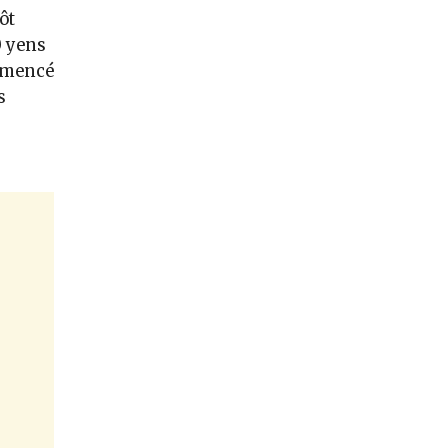
ôt
0 yens
ommencé
s