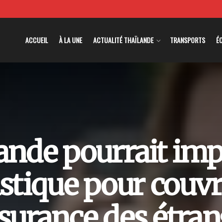
ACCUEIL
À LA UNE
ACTUALITÉ THAÏLANDE
TRANSPORTS
É
ande pourrait im
stique pour couvri
ssurance des étran