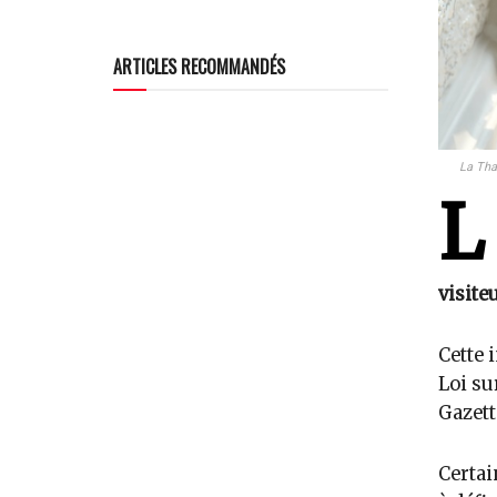
ARTICLES RECOMMANDÉS
La Tha
L
visite
Cette 
Loi su
Gazett
Certai