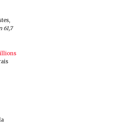
stes,
n 61,7
illions
rais
la