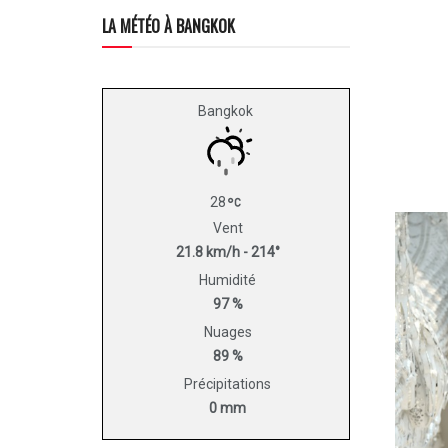
LA MÉTÉO À BANGKOK
Bangkok
28
Vent
21.8 km/h - 214°
Humidité
97 %
Nuages
89 %
Précipitations
0 mm