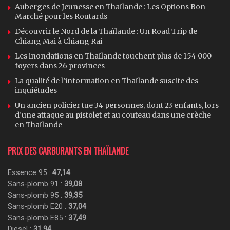
Auberges de Jeunesse en Thaïlande : Les Options Bon
Marché pour les Routards
Découvrir le Nord de la Thaïlande : Un Road Trip de
Chiang Mai à Chiang Rai
Les inondations en Thaïlande touchent plus de 154 000
foyers dans 26 provinces
La qualité de l’information en Thaïlande suscite des
inquiétudes
Un ancien policier tue 34 personnes, dont 23 enfants, lors
d’une attaque au pistolet et au couteau dans une crèche
en Thaïlande
PRIX DES CARBURANTS EN THAÏLANDE
Essence 95 :
47,14
Sans-plomb 91 :
39,08
Sans-plomb 95 :
39,35
Sans-plomb E20 :
37,04
Sans-plomb E85 :
37,49
Diesel :
31,94