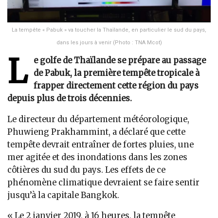
La tempête « Pabuk » va toucher la Thaïlande, en particulier le sud du pays,
dans les jours à venir (Photo : TNA Mcot)
L
e golfe de Thaïlande se prépare au passage
de Pabuk, la première tempête tropicale à
frapper directement cette région du pays
depuis plus de trois décennies.
Le directeur du département météorologique,
Phuwieng Prakhammint, a déclaré que cette
tempête devrait entraîner de fortes pluies, une
mer agitée et des inondations dans les zones
côtières du sud du pays. Les effets de ce
phénomène climatique devraient se faire sentir
jusqu’à la capitale Bangkok.
« Le 2 janvier 2019, à 16 heures, la tempête