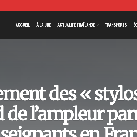
ACCUEIL
À LA UNE
ACTUALITÉ THAÏLANDE
TRANSPORTS
É
ment des « stylos
 de l’ampleur par
seignants en Fra