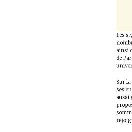
Les st
nombre
ainsi 
de Par
univer
Sur la
ses en
aussi 
propos
sommes
rejoig