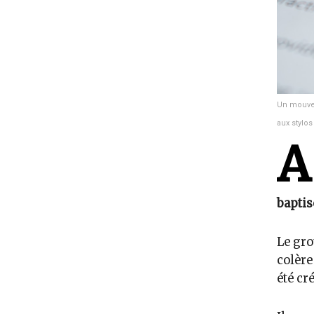
Un mouvem
aux stylo
A
baptis
Le gro
colère
été cr