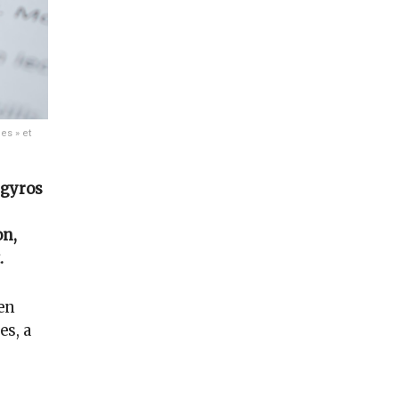
es » et
 gyros
on,
.
en
es, a