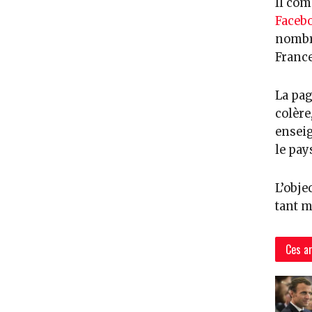
Il com
Faceb
nombr
France
La pag
colère
enseig
le pay
L’obje
tant m
Ces ar