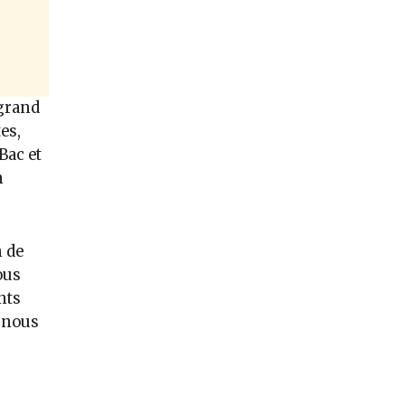
 grand
es,
Bac et
n
n de
ous
nts
i nous