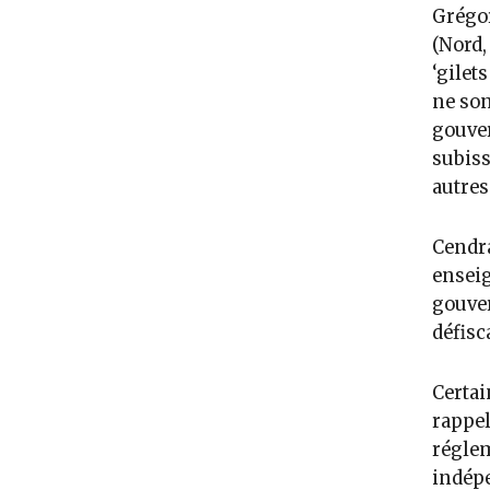
Grégor
(Nord,
‘gilet
ne son
gouver
subiss
autres
Cendra
enseig
gouver
défisc
Certai
rappel
réglem
indépe