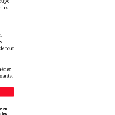
roupe
 les
n
es
de tout
métier
gnants.
e en
 les