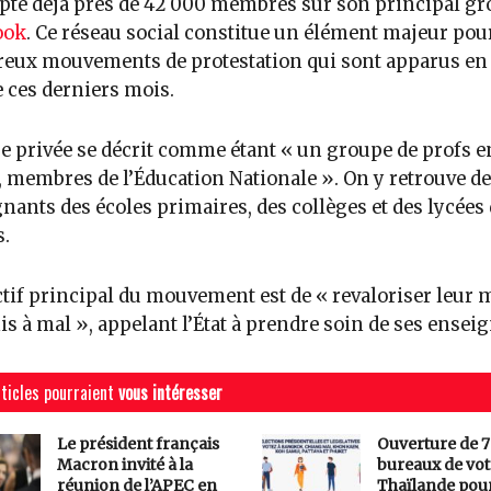
pte déjà près de 42 000 membres sur son principal g
ook
. Ce réseau social constitue un élément majeur pour
eux mouvements de protestation qui sont apparus en
 ces derniers mois.
e privée se décrit comme étant « un groupe de profs e
, membres de l’Éducation Nationale ». On y retrouve d
nants des écoles primaires, des collèges et des lycées 
s.
ctif principal du mouvement est de « revaloriser leur 
is à mal », appelant l’État à prendre soin de ses ensei
ticles pourraient
vous intéresser
Le président français
Ouverture de 7
Macron invité à la
bureaux de vot
réunion de l’APEC en
Thaïlande pour