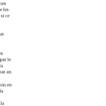
nes
e les
si ce
et
es
par le
la
par an.
ion en
la
la