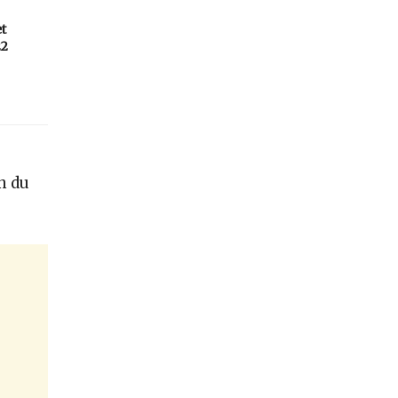
et
22
n du