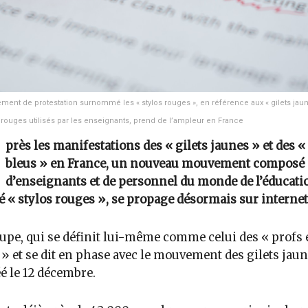
ent de protestation surnommé les « stylos rouges », en référence aux « gilets jaun
s rouges utilisés par les enseignants, prend de l’ampleur en France
près les manifestations des « gilets jaunes » et des «
bleus » en France, un nouveau mouvement composé
d’enseignants et de personnel du monde de l’éducati
é « stylos rouges », se propage désormais sur internet
upe, qui se définit lui-même comme celui des « profs 
 » et se dit en phase avec le mouvement des gilets jaun
éé le 12 décembre.