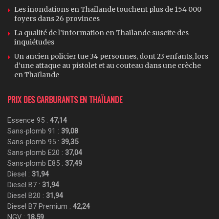
Les inondations en Thaïlande touchent plus de 154 000
foyers dans 26 provinces
La qualité de l’information en Thaïlande suscite des
inquiétudes
Un ancien policier tue 34 personnes, dont 23 enfants, lors
d’une attaque au pistolet et au couteau dans une crèche
en Thaïlande
PRIX DES CARBURANTS EN THAÏLANDE
Essence 95 :
47,14
Sans-plomb 91 :
39,08
Sans-plomb 95 :
39,35
Sans-plomb E20 :
37,04
Sans-plomb E85 :
37,49
Diesel :
31,94
Diesel B7 :
31,94
Diesel B20 :
31,94
Diesel B7 Premium :
42,24
NGV :
18,59