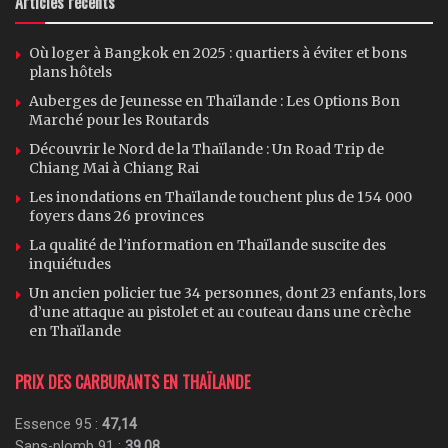
Articles récents
Où loger à Bangkok en 2025 : quartiers à éviter et bons
plans hôtels
Auberges de Jeunesse en Thaïlande : Les Options Bon
Marché pour les Routards
Découvrir le Nord de la Thaïlande : Un Road Trip de
Chiang Mai à Chiang Rai
Les inondations en Thaïlande touchent plus de 154 000
foyers dans 26 provinces
La qualité de l’information en Thaïlande suscite des
inquiétudes
Un ancien policier tue 34 personnes, dont 23 enfants, lors
d’une attaque au pistolet et au couteau dans une crèche
en Thaïlande
PRIX DES CARBURANTS EN THAÏLANDE
Essence 95 :
47,14
Sans-plomb 91 :
39,08