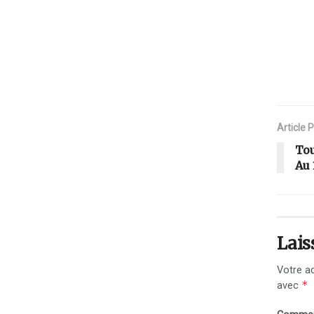
Article 
Tou
Au 
Lais
Votre ad
*
avec