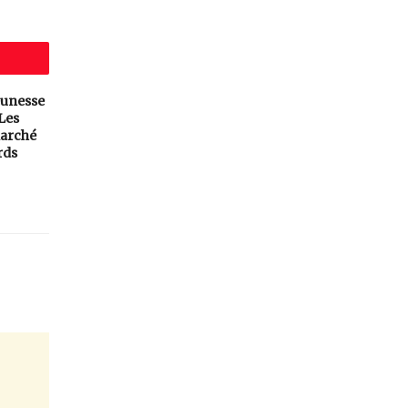
eunesse
 Les
arché
rds