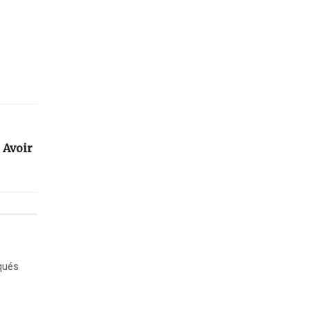
 Avoir
qués