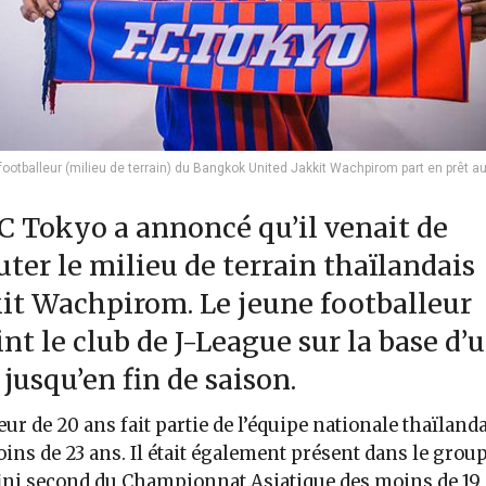
footballeur (milieu de terrain) du Bangkok United Jakkit Wachpirom part en prêt a
C Tokyo a annoncé qu’il venait de
uter le milieu de terrain thaïlandais
it Wachpirom. Le jeune footballeur
int le club de J-League sur la base d’
 jusqu’en fin de saison.
eur de 20 ans fait partie de l’équipe nationale thaïland
ins de 23 ans. Il était également présent dans le grou
fini second du Championnat Asiatique des moins de 19