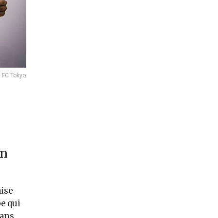
u FC Tokyo
un
aise
pe qui
 ans