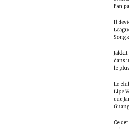
l’an p
Il dev
League
Songkr
Jakkit
dans u
le plu
Le clu
Lipe V
que J
Guang
Ce der