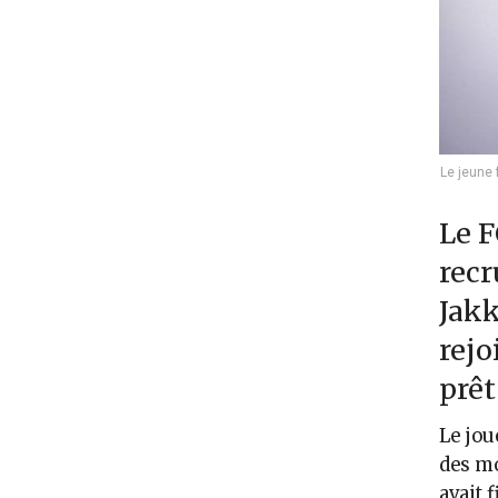
Le jeune 
Le F
recr
Jakk
rejo
prêt
Le jou
des mo
avait 