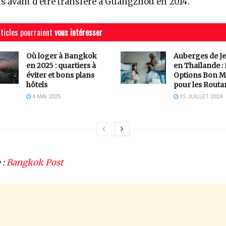
s avant d’être transféré à Guangzhou en 2014.
ticles pourraient
vous intéresser
Où loger à Bangkok
Auberges de J
en 2025 : quartiers à
en Thaïlande :
éviter et bons plans
Options Bon M
hôtels
pour les Routa
4 MAI 2025
15 JUILLET 2024
 :
Bangkok Post