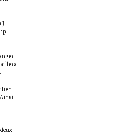
 J-
hip
ranger
aillera
.
ilien
 Ainsi
u
 deux