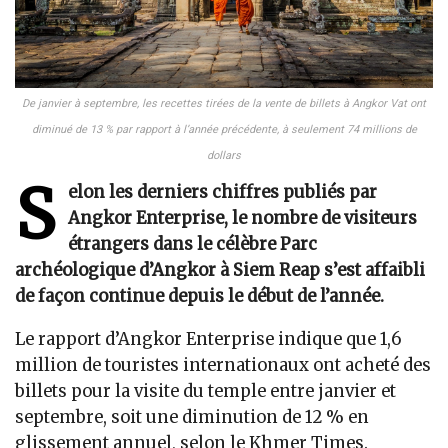
De janvier à septembre, les recettes tirées de la vente de billets à Angkor Vat ont
diminué de 13 % par rapport à l’année précédente, à seulement 74 millions de
dollars
S
elon les derniers chiffres publiés par
Angkor Enterprise, le nombre de visiteurs
étrangers dans le célèbre Parc
archéologique d’Angkor à Siem Reap s’est affaibli
de façon continue depuis le début de l’année.
Le rapport d’Angkor Enterprise indique que 1,6
million de touristes internationaux ont acheté des
billets pour la visite du temple entre janvier et
septembre, soit une diminution de 12 % en
glissement annuel, selon le Khmer Times.