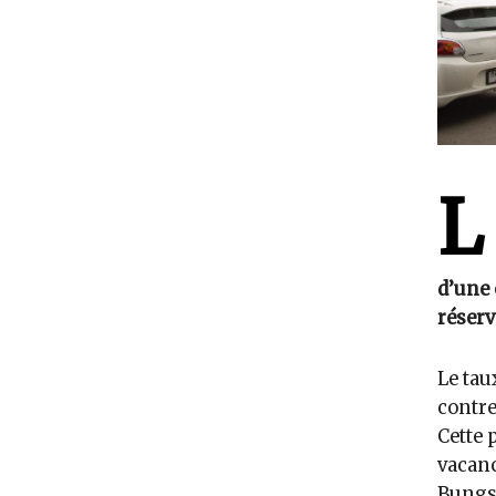
L
d’une 
réserv
Le tau
contre
Cette 
vacanc
Bungsr