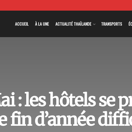
ACCUEIL
À LA UNE
ACTUALITÉ THAÏLANDE
TRANSPORTS
É
i : les hôtels se p
 fin d’année diffi