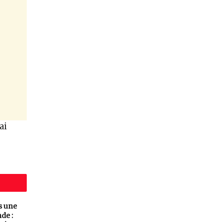
ai
s une
de :