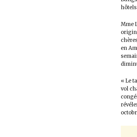
hôtels
Mme La
origin
chères
en Amé
semain
dimin
« Le t
vol ch
congés
révéle
octobr