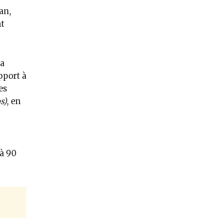
an,
nt
a
pport à
es
s)
, en
 à 90