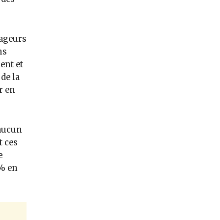
yageurs
ns
ent et
de la
r en
’aucun
t ces
e
 % en