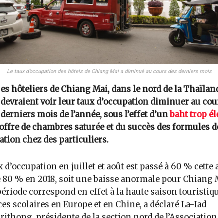
Le taux d’occupation des hôtels de Chiang Mai a diminué au cours des derniers mois
es hôteliers de Chiang Mai, dans le nord de la Thaïlan
devraient voir leur taux d’occupation diminuer au cou
derniers mois de l’année, sous l’effet d’un
baht trop él
offre de chambres saturée et du succès des formules d
ation chez des particuliers.
x d’occupation en juillet et août est passé à 60 % cette
 80 % en 2018, soit une baisse anormale pour Chiang 
période correspond en effet à la haute saison touristiq
es scolaires en Europe et en Chine, a déclaré La-Iad
ithong, présidente de la section nord de l’Association