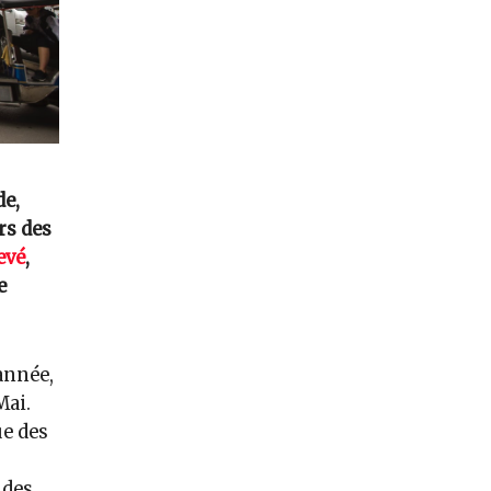
de,
rs des
evé
,
e
 année,
Mai.
ue des
 des