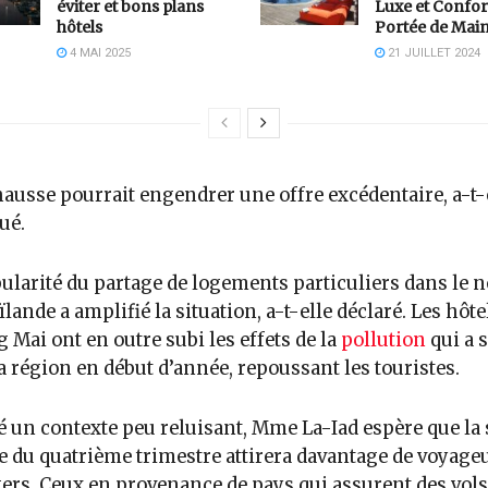
éviter et bons plans
Luxe et Confor
hôtels
Portée de Mai
4 MAI 2025
21 JUILLET 2024
hausse pourrait engendrer une offre excédentaire, a-t-
ué.
ularité du partage de logements particuliers dans le n
ïlande a amplifié la situation, a-t-elle déclaré. Les hôte
 Mai ont en outre subi les effets de la
pollution
qui a s
a région en début d’année, repoussant les touristes.
 un contexte peu reluisant, Mme La-Iad espère que la
e du quatrième trimestre attirera davantage de voyage
ers. Ceux en provenance de pays qui assurent des vols