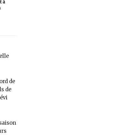
t à
n
elle
ord de
ls de
évi
 saison
urs