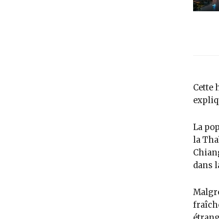
Cette 
expliq
La pop
la Tha
Chiang
dans l
Malgré
fraîch
étrang