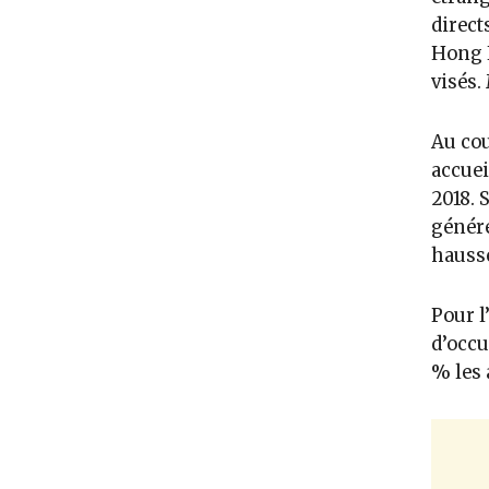
direct
Hong K
visés.
Au cou
accuei
2018. 
généré
hauss
Pour l
d’occu
% les 