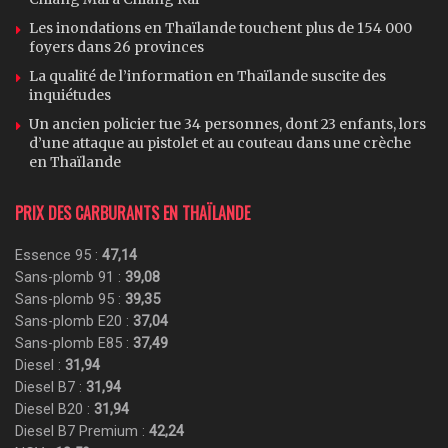
Les inondations en Thaïlande touchent plus de 154 000
foyers dans 26 provinces
La qualité de l’information en Thaïlande suscite des
inquiétudes
Un ancien policier tue 34 personnes, dont 23 enfants, lors
d’une attaque au pistolet et au couteau dans une crèche
en Thaïlande
PRIX DES CARBURANTS EN THAÏLANDE
Essence 95 :
47,14
Sans-plomb 91 :
39,08
Sans-plomb 95 :
39,35
Sans-plomb E20 :
37,04
Sans-plomb E85 :
37,49
Diesel :
31,94
Diesel B7 :
31,94
Diesel B20 :
31,94
Diesel B7 Premium :
42,24