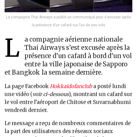
La compagnie Thai Airways a publié un communiqué pour s’excuser après
la présence d’un cafard sur l’un de ses vols
L
a compagnie aérienne nationale
Thai Airways s’est excusée après la
présence d’un cafard à bord d’un vol
entre la ville japonaise de Sapporo
et Bangkok la semaine dernière.
La page Facebook
Hokkaidofanclub
a posté lundi
une vidéo (
voir ci-dessous
), montrant un cafard sur
le vol entre l’aéroport de Chitose et Suvarnabhumi
vendredi dernier.
Le message a reçu de nombreux commentaires de
la part des utilisateurs des réseaux sociaux