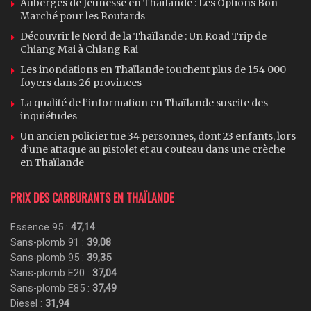
Auberges de Jeunesse en Thaïlande : Les Options Bon
Marché pour les Routards
Découvrir le Nord de la Thaïlande : Un Road Trip de
Chiang Mai à Chiang Rai
Les inondations en Thaïlande touchent plus de 154 000
foyers dans 26 provinces
La qualité de l’information en Thaïlande suscite des
inquiétudes
Un ancien policier tue 34 personnes, dont 23 enfants, lors
d’une attaque au pistolet et au couteau dans une crèche
en Thaïlande
PRIX DES CARBURANTS EN THAÏLANDE
Essence 95 :
47,14
Sans-plomb 91 :
39,08
Sans-plomb 95 :
39,35
Sans-plomb E20 :
37,04
Sans-plomb E85 :
37,49
Diesel :
31,94