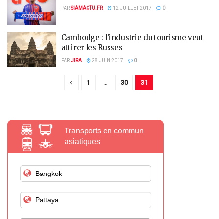
PAR
SIAMACTU.FR
12 JUILLET 2017
0
Cambodge : l’industrie du tourisme veut
attirer les Russes
PAR
JIRA
28 JUIN 2017
0
1
…
30
31
Transports en commun
asiatiques