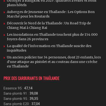
Où loger à Bangkok en 2025 : quartiers à éviter et bons
plans hôtels
Auberges de Jeunesse en Thaïlande : Les Options Bon
Marché pour les Routards
Découvrir le Nord de la Thaïlande : Un Road Trip de
Chiang Mai à Chiang Rai
Les inondations en Thaïlande touchent plus de 154 000
foyers dans 26 provinces
La qualité de l’information en Thaïlande suscite des
inquiétudes
Un ancien policier tue 34 personnes, dont 23 enfants, lors
d’une attaque au pistolet et au couteau dans une crèche
en Thaïlande
PRIX DES CARBURANTS EN THAÏLANDE
Essence 95 :
47,14
Sans-plomb 91 :
39,08
Sans-plomb 95 :
39,35
Sans-plomb E20 :
37,04