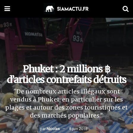
Phuket : 2 millions ฿
d’articles contrefaits détruits
"De nombreux articles illégaux sont
vendus à Phuket, en particulier sur les
plages et autour des zones touristiques et
des marchés populaires."
par
Nicolas
8 juin 2018