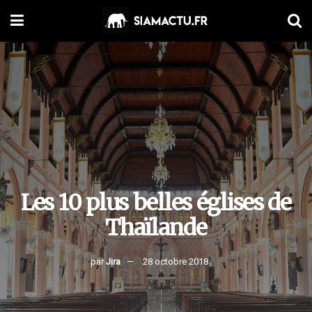
Les 10 plus belles églises de
Thaïlande
par
Jira
28 octobre 2018